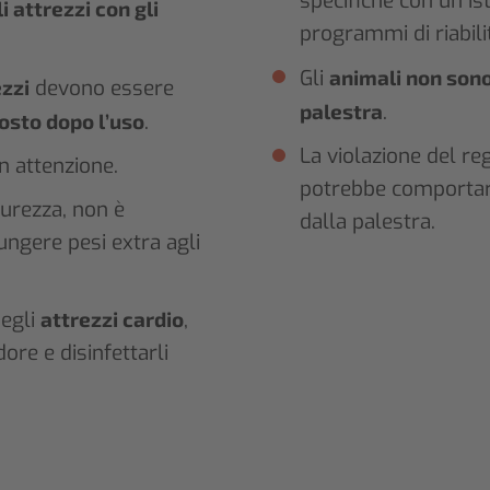
specifiche con un is
i attrezzi con gli
programmi di riabili
Gli
animali non son
ezzi
devono essere
palestra
.
posto dopo l’uso
.
La violazione del r
n attenzione.
potrebbe comportare
curezza, non è
dalla palestra.
ungere pesi extra agli
degli
attrezzi cardio
,
ore e disinfettarli