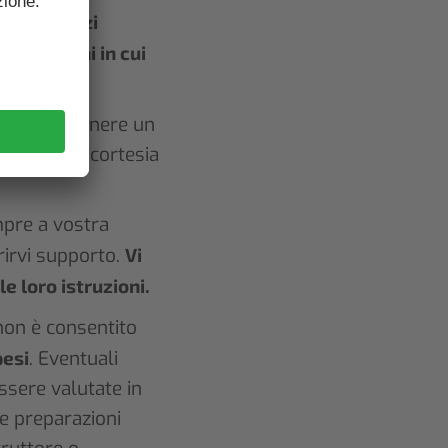
i e i servizi
 condizioni in cui
tale mantenere un
rispetto e cortesia
mpre a vostra
rirvi supporto.
Vi
le loro istruzioni.
on è consentito
pesi
. Eventuali
ssere valutate in
me preparazioni