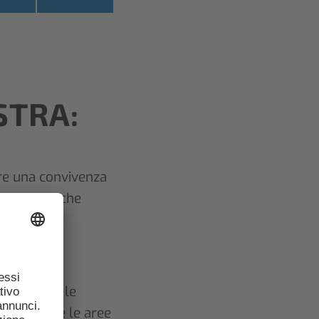
STRA:
re una convivenza
ssicurare che
 attrezzi e le
o. Lasciare le aree