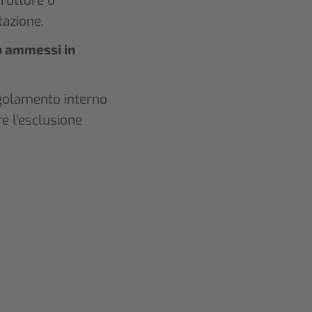
truttore o
tazione.
o ammessi in
egolamento interno
 l’esclusione