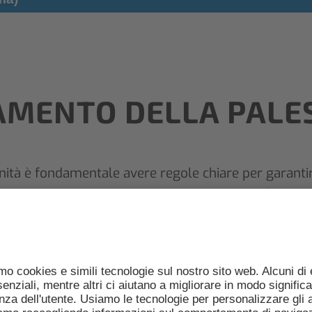
MENTO DELLA PALE
ità è fondamentale avere regole chiare per garanti
tiamo cortesemente a rispettare queste regole per a
n’esperienza piacevole e benefica per tutti.
O INTERNO:
Trattare con cura gli
notare ogni sessione di
dotazioni dello studi