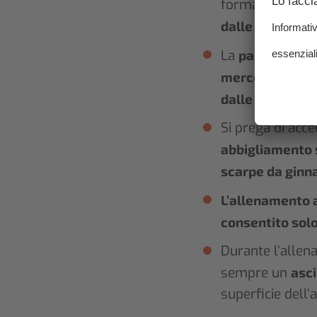
formazione onli
dalle ore 17.00
La
palestra è ap
mercoledì e ven
dalle 9.00.
Si prega di acc
abbigliamento 
scarpe da ginna
L’allenamento a
consentito solo
Durante l’allen
sempre un
asc
superficie dell’a