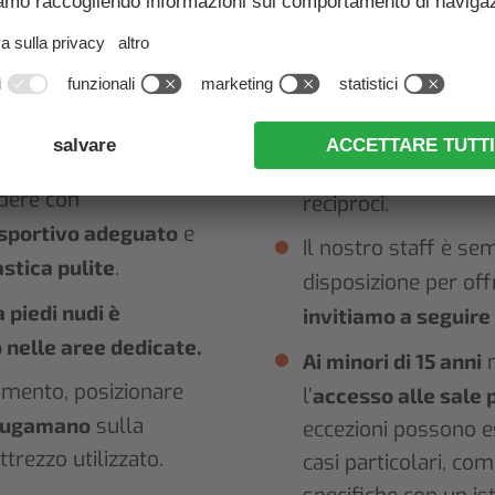
ne a partire
fitness,
gli spogliato
:
Iscrizione
igienici nelle stesse
erta il lunedì,
vorreste trovarli.
erdì a partire
Per noi è fondamen
ambiente basato su 
edere con
reciproci.
sportivo adeguato
e
Il nostro staff è se
stica pulite
.
disposizione per off
 piedi nudi è
invitiamo a seguire 
 nelle aree dedicate.
Ai minori di 15 anni
n
amento, posizionare
l’
accesso alle sale 
iugamano
sulla
eccezioni possono e
ttrezzo utilizzato.
casi particolari, co