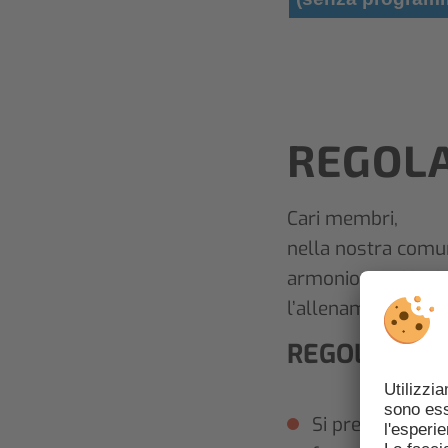
REGOLA
Cari membri,
nella nostra comun
armoniosa. Vi invi
l’allenamento sia u
REGOLAMENT
Si prega di pre